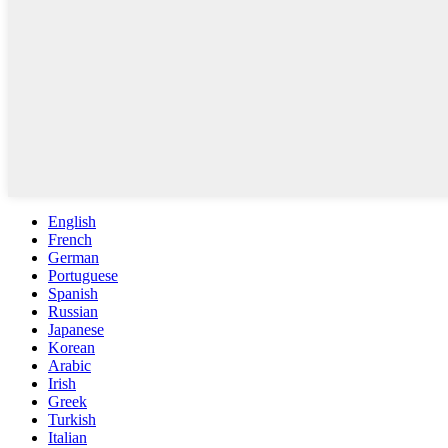
English
French
German
Portuguese
Spanish
Russian
Japanese
Korean
Arabic
Irish
Greek
Turkish
Italian