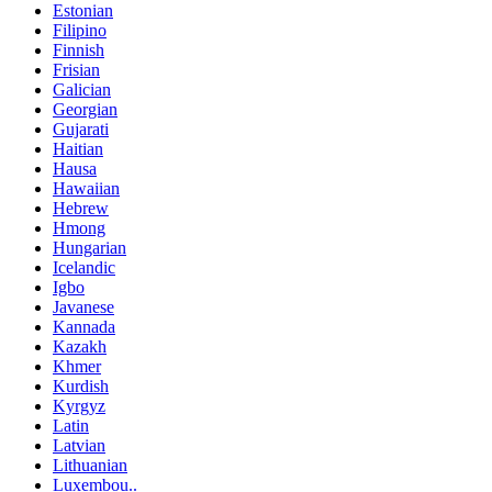
Estonian
Filipino
Finnish
Frisian
Galician
Georgian
Gujarati
Haitian
Hausa
Hawaiian
Hebrew
Hmong
Hungarian
Icelandic
Igbo
Javanese
Kannada
Kazakh
Khmer
Kurdish
Kyrgyz
Latin
Latvian
Lithuanian
Luxembou..