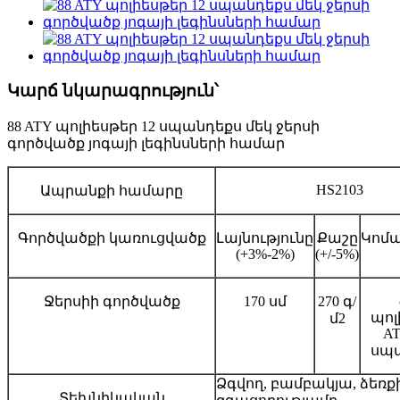
Կարճ նկարագրություն՝
88 ATY պոլիեսթեր 12 սպանդեքս մեկ ջերսի
գործվածք յոգայի լեգինսների համար
HS2103
Ապրանքի համարը
Գործվածքի կառուցվածք
Լայնությունը
Քաշը
Կոմ
(+3%-2%)
(+/-5%)
Ջերսիի գործվածք
170 սմ
270 գ/
պոլ
մ2
AT
սպ
Ձգվող, բամբակյա, ձեռք
Տեխնիկական