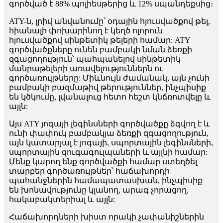
գործված է 88% պոլիեսթերից և 12% սպանդեքսից։
ATY-ն, լրիվ անվանումը՝ օդային հյուսվածքով թել,
հիանալի փոխարինող է կեղծ ոլորուն
հյուսվածքով սինթետիկ թելերի համար: ATY
գործվածքները ունեն բամբակի նման ձեռքի
զգացողություն՝ պահպանելով սինթետիկ
մանրաթելերի առավելություններն ու
գործառույթները: Միևնույն ժամանակ, այն չունի
բամբակի բազմաթիվ թերություններ, ինչպիսիք
են կծկումը, լվանալուց հետո հեշտ կնճռոտվելը և
այլն:
Այս ATY յոգայի լեգինսների գործվածքը ձգվող է և
ունի փափուկ բամբակյա ձեռքի զգացողություն,
այն կատարյալ է յոգայի, սպորտային լեգինսների,
սպորտային զուգագուլպաների և այլնի համար:
Մենք կարող ենք գործվածքի համար ստեղծել
տարբեր գործառույթներ՝ հաճախորդի
պահանջներին համապատասխան, ինչպիսիք
են խոնավությունը կլանող, արագ չորացող,
հակաբակտերիալ և այլն:
Հաճախորդների խիստ որակի չափանիշներին